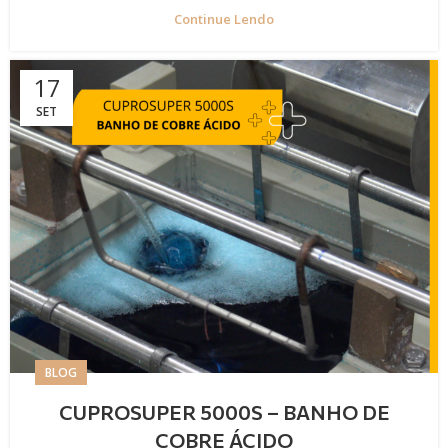
Continue Lendo
17
SET
BLOG
CUPROSUPER 5000S – BANHO DE
COBRE ÁCIDO